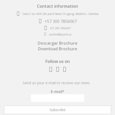
Contact information
Calle 5 Sur #43C-80 piso 8 Newo On.going, Medellín, Colombia
+57
300 7856067
+57
300 7856067
auxiliar@quarta.co
Descargar Brochure
Download Brochure
Follow us on
Fb
inst
linkedin
Send us your e-mail to receive our news.
E-mail*