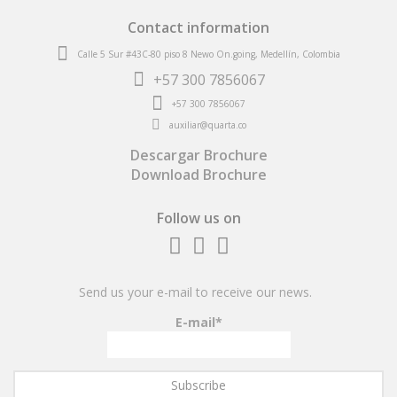
Contact information
Calle 5 Sur #43C-80 piso 8 Newo On.going, Medellín, Colombia
+57
300 7856067
+57
300 7856067
auxiliar@quarta.co
Descargar Brochure
Download Brochure
Follow us on
Fb
inst
linkedin
Send us your e-mail to receive our news.
E-mail*