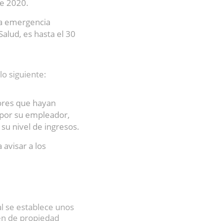
de 2020.
la emergencia
Salud, es hasta el 30
lo siguiente:
dores que hayan
 por su empleador,
su nivel de ingresos.
 avisar a los
al se establece unos
men de propiedad