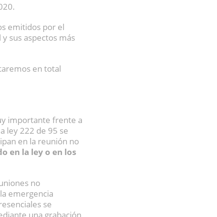
020.
os emitidos por el
 y sus aspectos más
staremos en total
uy importante frente a
la ley 222 de 95 se
ipan en la reunión no
o en la ley o en los
euniones no
 la emergencia
presenciales se
mediante una grabación