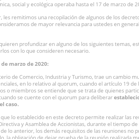
ca, social y ecológica operaba hasta el 17 de marzo de 2
or, les remitimos una recopilación de algunos de los decret
onsideramos de mayor relevancia para ustedes en general
equieren profundizar en alguno de los siguientes temas, e
rlos con lo que consideren necesario.
3 de marzo de 2020:
sterio de Comercio, Industria y Turismo, trae un cambio m
ciales, en lo relativo al quorum, cuando el artículo 19 de 
cios o miembros se entiende que se trata de quienes partic
 cuando se cuente con el quorum para deliberar
establecid
el caso.
 que lo establecido en este decreto permite realizar las r
Directiva y Asamblea de Accionistas, durante el tiempo de
o de lo anterior, los demás requisitos de las reuniones no 
, la obligación de dejar prueba de la reunión realizada 