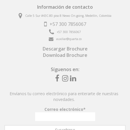
Información de contacto
Calle 5 Sur #43C-80 piso 8 Newo On.going, Medellín, Colombia
+57
300 7856067
+57
300 7856067
auxiliar@quarta.co
Descargar Brochure
Download Brochure
Síguenos en:
Fb
inst
linkedin
Envíanos tu correo electrónico para enterarte de nuestras
novedades.
Correo electrónico*