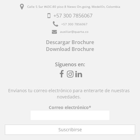
Calle 5 Sur #43C-80 piso 8 Newo On.going, Medellín, Colombia
+57
300 7856067
+57
300 7856067
auxiliar@quarta.co
Descargar Brochure
Download Brochure
Síguenos en:
Fb
inst
linkedin
Envíanos tu correo electrónico para enterarte de nuestras
novedades.
Correo electrónico*