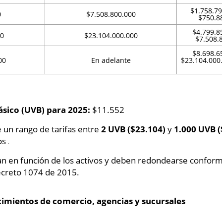
$1.758.79
0
$7.508.800.000
$750.88
$4.799.85
00
$23.104.000.000
$7.508.8
$8.698.65
00
En adelante
$23.104.000.
ásico (UVB) para 2025:
$11.552
e un rango de tarifas entre
2 UVB ($23.104)
y
1.000 UVB (
os
.
lan en función de los activos y deben redondearse conforme
ecreto 1074 de 2015.
cimientos de comercio, agencias y sucursales