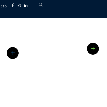
acto
Fb
inst
linkedin
tégico
Quarta
Insolvencia
Brindamos asesoría integral a
sociedades y personas naturales en
la gestión de crisis financieras,
+
es
estructurando soluciones legales
+
izan
que permitan la reorganización d...