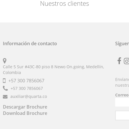
Nuestros clientes
Información de contacto
Sígue
Calle 5 Sur #43C-80 piso 8 Newo On.going, Medellín,
Fb
i
Colombia
Envíano
+57
300 7856067
nuestr
+57
300 7856067
Correo
auxiliar@quarta.co
Descargar Brochure
Download Brochure