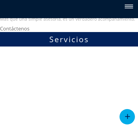
Quarta
Acompañamiento de negocios
Más que una simple asesoría, es un verdadero acompañamiento.
Contáctenos
Servicios
Quarta
Acompañamiento legal
+