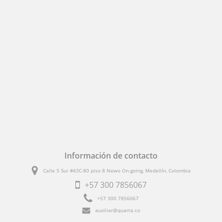
Información de contacto
Calle 5 Sur #43C-80 piso 8 Newo On.going, Medellín, Colombia
+57
300 7856067
+57
300 7856067
auxiliar@quarta.co