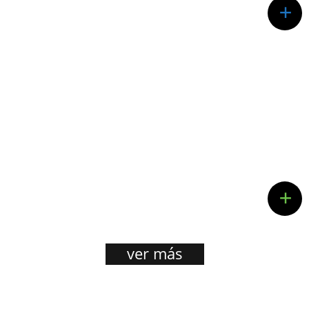
+
Quarta
Insolvencia
+
ver más