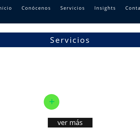
nicio
Conócenos
Servicios
Insights
Cont
Servicios
M&A
Quarta
Litigio estra
e dedica a prestar
En Quarta, representamos y
egrales especializados
asistimos a nuestros clientes en
de fusiones y
disputas civiles y comerciales,
s buscando general
diseñando estrategias procesal
+
estros clientes en las
que minimizan riesgos y maxim
oportun...
ver más