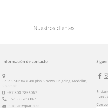
Nuestros clientes
Información de contacto
Sígue
Calle 5 Sur #43C-80 piso 8 Newo On.going, Medellín,
Fb
i
Colombia
Envíano
+57
300 7856067
nuestr
+57
300 7856067
Correo
auxiliar@quarta.co