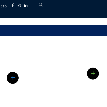
acto
Fb
inst
linkedin
tégico
Quarta
Insolvencia
Brindamos asesoría integral a
sociedades y personas naturales en
la gestión de crisis financieras,
+
es
estructurando soluciones legales
+
izan
que permitan la reorganización d...