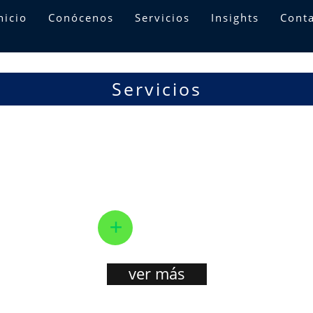
nicio
Conócenos
Servicios
Insights
Cont
Servicios
M&A
Quarta
Litigio estra
e dedica a prestar
En Quarta, representamos y
egrales especializados
asistimos a nuestros clientes en
de fusiones y
disputas civiles y comerciales,
s buscando general
diseñando estrategias procesal
+
estros clientes en las
que minimizan riesgos y maxim
oportun...
ver más