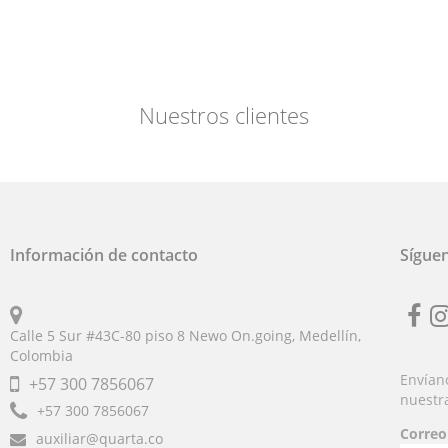
Nuestros clientes
Información de contacto
Sígue
Calle 5 Sur #43C-80 piso 8 Newo On.going, Medellín,
Fb
i
Colombia
Envíano
+57
300 7856067
nuestr
+57
300 7856067
Correo
auxiliar@quarta.co