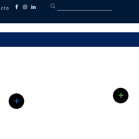
acto
Fb
inst
linkedin
tégico
Quarta
Insolvencia
Brindamos asesoría integral a
sociedades y personas naturales en
la gestión de crisis financieras,
+
es
estructurando soluciones legales
+
izan
que permitan la reorganización d...